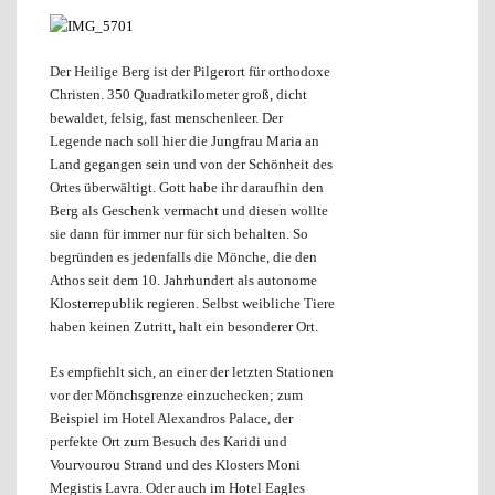
Der Heilige Berg ist der Pilgerort für orthodoxe
Christen. 350 Quadratkilometer groß, dicht
bewaldet, felsig, fast menschenleer. Der
Legende nach soll hier die Jungfrau Maria an
Land gegangen sein und von der Schönheit des
Ortes überwältigt. Gott habe ihr daraufhin den
Berg als Geschenk vermacht und diesen wollte
sie dann für immer nur für sich behalten. So
begründen es jedenfalls die Mönche, die den
Athos seit dem 10. Jahrhundert als autonome
Klosterrepublik regieren. Selbst weibliche Tiere
haben keinen Zutritt, halt ein besonderer Ort.
Es empfiehlt sich, an einer der letzten Stationen
vor der Mönchsgrenze einzuchecken; zum
Beispiel im Hotel Alexandros Palace, der
perfekte Ort zum Besuch des Karidi und
Vourvourou Strand und des Klosters Moni
Megistis Lavra. Oder auch im Hotel Eagles