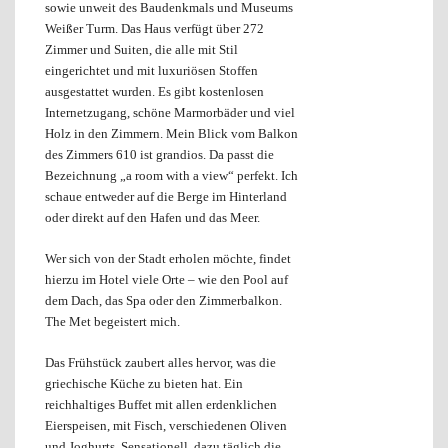
sowie unweit des Baudenkmals und Museums
Weißer Turm. Das Haus verfügt über 272
Zimmer und Suiten, die alle mit Stil
eingerichtet und mit luxuriösen Stoffen
ausgestattet wurden. Es gibt kostenlosen
Internetzugang, schöne Marmorbäder und viel
Holz in den Zimmern. Mein Blick vom Balkon
des Zimmers 610 ist grandios. Da passt die
Bezeichnung „a room with a view“ perfekt. Ich
schaue entweder auf die Berge im Hinterland
oder direkt auf den Hafen und das Meer.
Wer sich von der Stadt erholen möchte, findet
hierzu im Hotel viele Orte – wie den Pool auf
dem Dach, das Spa oder den Zimmerbalkon.
The Met begeistert mich.
Das Frühstück zaubert alles hervor, was die
griechische Küche zu bieten hat. Ein
reichhaltiges Buffet mit allen erdenklichen
Eierspeisen, mit Fisch, verschiedenen Oliven
und Joghurts. Sensationell, dazu täglich die