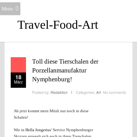
Menu
Travel-Food-Art
Toll diese Tierschalen der
Porzellanmanufaktur
18
Nymphenburg!
März
Posted by:
Redaktion
Categories:
Art
No comments
Ab jetzt kommt mein Müsli nur noch in diese
Schalen!
Wie in
Hella Jongerius’
Service Nymphenburger
Skizzen spiegelt sich auch in ihren Tierschalen