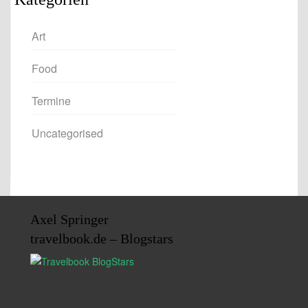
Art
Food
Termine
Uncategorised
Axel Springer
travelbook.de – Blogstars