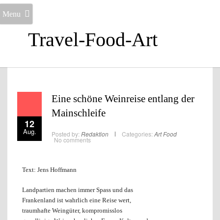
Menu
Travel-Food-Art
Eine schöne Weinreise entlang der
Mainschleife
12
Aug.
Posted by:
Redaktion
Categories:
Art
Food
No comments
Text: Jens Hoffmann
Landpartien machen immer Spass und das
Frankenland ist wahrlich eine Reise wert,
traumhafte Weingüter, kompromisslos