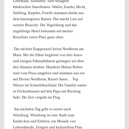
Leberkäse, Schäufele oder besagten
fränkischen Sauerbraten. Waller, Zander, Hecht,
Saibling, Karpfen, Forelle stammen direkt aus
dem hauseigenen Bassin. Das macht Lust auf
weitere Besuche. Die Vogelsburg und das
zugehörige Hotel bekommt auf meiner
Reiseliste einen Platz ganz oben.
Das nächste Etappenziel heisst Nordheim am
Main. Mit der Fähre begleitet von drei Autos
und einigen Fahrradfahrern gelangen wir über
den Altmain dorthin. Hunderte Hektar Reben
sind vom Fluss umgeben und stimmen uns ein
auf Divino Nordheim, Rainer Sauer… Top
Winzer im Schnelldurchlauf. Die Familie wartet
in Frickenhausen auf den Papa mit Riesling
Sekt. Die Zeit vergeht im Flug.
Am nächsten Tag geht es weiter nach
Würzburg. Würzburg ist eine Stadt zum
Entdecken und Erleben, ein Mosaik von
Lebensfreude, Zeitgeit und kulturellem Flair.