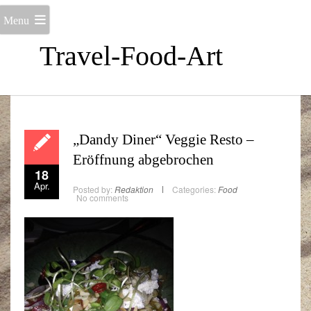
Menu
Travel-Food-Art
„Dandy Diner“ Veggie Resto –
Eröffnung abgebrochen
18
Apr.
Posted by:
Redaktion
Categories:
Food
No comments