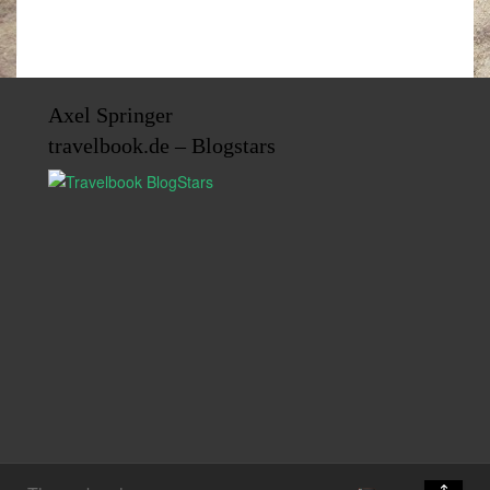
Axel Springer
travelbook.de – Blogstars
↑