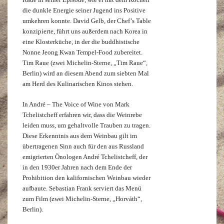
die dunkle Energie seiner Jugend ins Positive
umkehren konnte. David Gelb, der Chef’s Table
konzipierte, führt uns außerdem nach Korea in
eine Klosterküche, in der die buddhistische
Nonne Jeong Kwan Tempel-Food zubereitet.
Tim Raue (zwei Michelin-Sterne, „Tim Raue“,
Berlin) wird an diesem Abend zum siebten Mal
am Herd des Kulinarischen Kinos stehen.
In André – The Voice of Wine von Mark
Tchelistcheff erfahren wir, dass die Weinrebe
leiden muss, um gehaltvolle Trauben zu tragen.
Diese Erkenntnis aus dem Weinbau gilt im
übertragenen Sinn auch für den aus Russland
emigrierten Önologen André Tchelistcheff, der
in den 1930er Jahren nach dem Ende der
Prohibition den kalifornischen Weinbau wieder
aufbaute. Sebastian Frank serviert das Menü
zum Film (zwei Michelin-Sterne, „Horváth“,
Berlin).