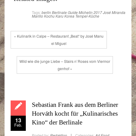
Tags:
berlin
Berlinale
Guide Michelin 2017
José Miranda
Marillo
Kochu Karu
Korea
Tempel-Küche
« Kulinarik in Calpe – Restaurant „Beat“ by José Manu
el Miguel
Wild wie die junge Liebe – Stairs n`Roses vom Viermor
genhof »
Sebastian Frank aus dem Berliner
Horváth kocht für „Kulinarisches
13
Kino“ der Berlinale
Feb.
Posted by:
Redaktion
Categories:
Art
Food