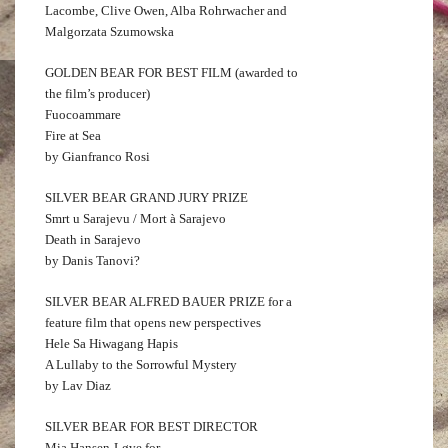
Lacombe, Clive Owen, Alba Rohrwacher and
Malgorzata Szumowska
GOLDEN BEAR FOR BEST FILM (awarded to
the film’s producer)
Fuocoammare
Fire at Sea
by Gianfranco Rosi
SILVER BEAR GRAND JURY PRIZE
Smrt u Sarajevu / Mort à Sarajevo
Death in Sarajevo
by Danis Tanovi?
SILVER BEAR ALFRED BAUER PRIZE for a
feature film that opens new perspectives
Hele Sa Hiwagang Hapis
A Lullaby to the Sorrowful Mystery
by Lav Diaz
SILVER BEAR FOR BEST DIRECTOR
Mia Hansen-Løve for