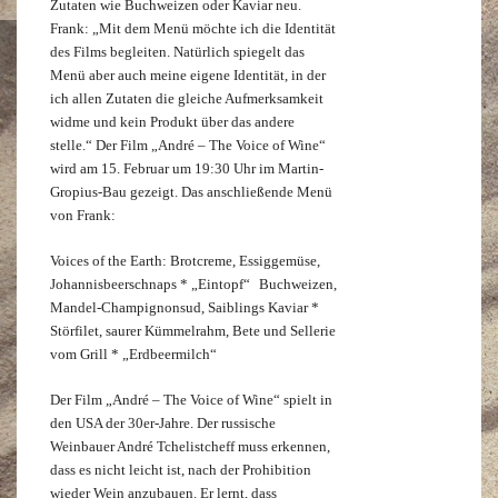
Zutaten wie Buchweizen oder Kaviar neu.
Frank: „Mit dem Menü möchte ich die Identität
des Films begleiten. Natürlich spiegelt das
Menü aber auch meine eigene Identität, in der
ich allen Zutaten die gleiche Aufmerksamkeit
widme und kein Produkt über das andere
stelle.“ Der Film „André – The Voice of Wine“
wird am 15. Februar um 19:30 Uhr im Martin-
Gropius-Bau gezeigt. Das anschließende Menü
von Frank:
Voices of the Earth: Brotcreme, Essiggemüse,
Johannisbeerschnaps * „Eintopf“ Buchweizen,
Mandel-Champignonsud, Saiblings Kaviar *
Störfilet, saurer Kümmelrahm, Bete und Sellerie
vom Grill * „Erdbeermilch“
Der Film „André – The Voice of Wine“ spielt in
den USA der 30er-Jahre. Der russische
Weinbauer André Tchelistcheff muss erkennen,
dass es nicht leicht ist, nach der Prohibition
wieder Wein anzubauen. Er lernt, dass