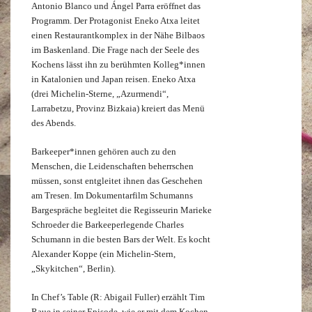
Antonio Blanco und Ángel Parra eröffnet das
Programm. Der Protagonist Eneko Atxa leitet
einen Restaurantkomplex in der Nähe Bilbaos
im Baskenland. Die Frage nach der Seele des
Kochens lässt ihn zu berühmten Kolleg*innen
in Katalonien und Japan reisen. Eneko Atxa
(drei Michelin-Sterne, „Azurmendi“,
Larrabetzu, Provinz Bizkaia) kreiert das Menü
des Abends.
Barkeeper*innen gehören auch zu den
Menschen, die Leidenschaften beherrschen
müssen, sonst entgleitet ihnen das Geschehen
am Tresen. Im Dokumentarfilm Schumanns
Bargespräche begleitet die Regisseurin Marieke
Schroeder die Barkeeperlegende Charles
Schumann in die besten Bars der Welt. Es kocht
Alexander Koppe (ein Michelin-Stern,
„Skykitchen“, Berlin).
In Chef’s Table (R: Abigail Fuller) erzählt Tim
Raue in seiner Episode, wie er mit dem Kochen