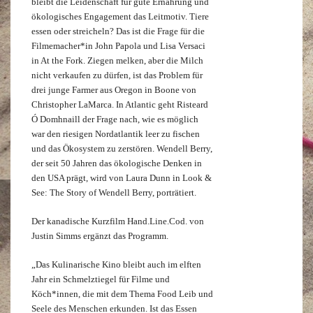
bleibt die Leidenschaft für gute Ernährung und
ökologisches Engagement das Leitmotiv. Tiere
essen oder streicheln? Das ist die Frage für die
Filmemacher*in John Papola und Lisa Versaci
in At the Fork. Ziegen melken, aber die Milch
nicht verkaufen zu dürfen, ist das Problem für
drei junge Farmer aus Oregon in Boone von
Christopher LaMarca. In Atlantic geht Risteard
Ó Domhnaill der Frage nach, wie es möglich
war den riesigen Nordatlantik leer zu fischen
und das Ökosystem zu zerstören. Wendell Berry,
der seit 50 Jahren das ökologische Denken in
den USA prägt, wird von Laura Dunn in Look &
See: The Story of Wendell Berry, porträtiert.
Der kanadische Kurzfilm Hand.Line.Cod. von
Justin Simms ergänzt das Programm.
„Das Kulinarische Kino bleibt auch im elften
Jahr ein Schmelztiegel für Filme und
Köch*innen, die mit dem Thema Food Leib und
Seele des Menschen erkunden. Ist das Essen