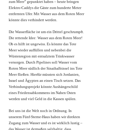
zum Meer” gepunktet haben – heute bringen
Elektro-Caddys die Gäste zum hunderte Meter
entfernten Ufer. Mit Wasser aus dem Roten Meer
könnte dies verhindert werden.
Die Wasserfläche ist um ein Drittel geschrumpft.
Die rettende Idee: Wasser aus dem Roten Meer!
Ob es hilft ist ungewiss. Es könnte das Tote
Meer wieder auffüllen und nebenbei die
Wüstenregion mit entsalztem Trinkwasser
versorgen. Durch Pipelines soll Wasser vom
Roten Meer südlich der Sinaihalbinsel ins Tote
Meer fließen. Hierfür müssten sich Jordanien,
Israel und Ägypten an einen Tisch setzen. Das
Verbindungsprojekt könnte Aushängeschild
eines Friedensabkommens im Nahen Osten
werden und viel Geld in die Kassen spülen.
Bei uns ist die Welt noch in Ordnung. In
unserem Fünf-Sterne-Haus haben wir direkten
Zugang zum Wasser und es ist wirklich lustig –
das Wasser ist dermaßen salzhaltig, dass