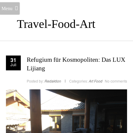
Menu
Travel-Food-Art
31
Refugium für Kosmopoliten: Das LUX
Juli
Lijiang
Posted by:
Redaktion
Categories:
Art
Food
No comments