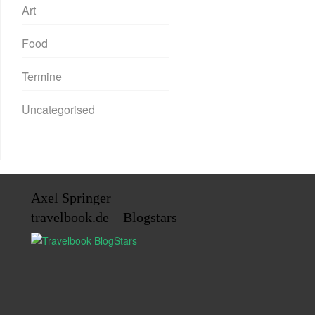
Art
Food
Termine
Uncategorised
Axel Springer
travelbook.de – Blogstars