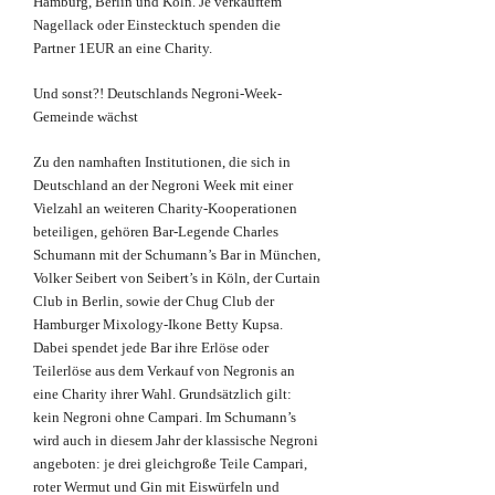
Hamburg, Berlin und Köln. Je verkauftem
Nagellack oder Einstecktuch spenden die
Partner 1EUR an eine Charity.
Und sonst?! Deutschlands Negroni-Week-
Gemeinde wächst
Zu den namhaften Institutionen, die sich in
Deutschland an der Negroni Week mit einer
Vielzahl an weiteren Charity-Kooperationen
beteiligen, gehören Bar-Legende Charles
Schumann mit der Schumann’s Bar in München,
Volker Seibert von Seibert’s in Köln, der Curtain
Club in Berlin, sowie der Chug Club der
Hamburger Mixology-Ikone Betty Kupsa.
Dabei spendet jede Bar ihre Erlöse oder
Teilerlöse aus dem Verkauf von Negronis an
eine Charity ihrer Wahl. Grundsätzlich gilt:
kein Negroni ohne Campari. Im Schumann’s
wird auch in diesem Jahr der klassische Negroni
angeboten: je drei gleichgroße Teile Campari,
roter Wermut und Gin mit Eiswürfeln und