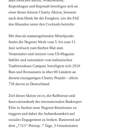
Bars zwischen Berlin, Wladiwostok,
Kopenhagen und Kapstadt beteiligen sich an
einer dieser feinern Charity Aktion, benannt
nach dem Drink für die Ewigkeit, wie die FAZ
den Klassiker unter den Cocktails betitelte.
Mit ihm als namensgebenden Mittelpunkt
findet die Negroni Week vom 5. bis zum 11.
Juni weltweit zum fünften Mal statt.
Veranstaltet und initiiert vom US-Magazin
Imbibe und unterstützt vom italienischen
Traditionshaus Campari, beteiligten sich 2016
Bars und Restaurants in über 60 Ländern an
diesem einzigartigen Charity Projekt – allein
750 davon in Deutschland.
Ziel dieser Aktion ist es, die Raffinesse und
Innovationskraft der internationalen Barkeeper-
Elite in Sachen neue Negroni-Kreationen zu
triggern und dabei die Aufmerksamkeit auf
soziales Engagement zu lenken. Basierend auf
dem „7/3/1“-Prinzip: 7 Tage, 3 Grundzutaten