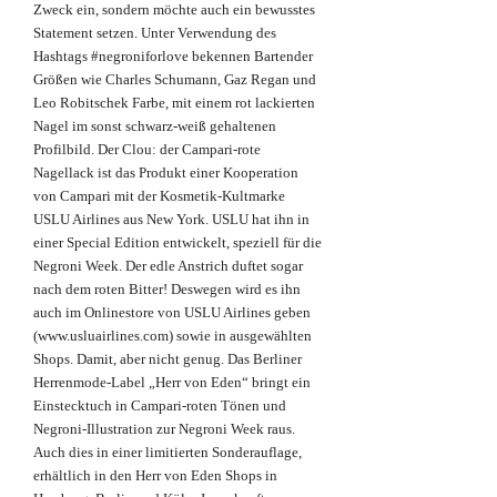
Zweck ein, sondern möchte auch ein bewusstes
Statement setzen. Unter Verwendung des
Hashtags #negroniforlove bekennen Bartender
Größen wie Charles Schumann, Gaz Regan und
Leo Robitschek Farbe, mit einem rot lackierten
Nagel im sonst schwarz-weiß gehaltenen
Profilbild. Der Clou: der Campari-rote
Nagellack ist das Produkt einer Kooperation
von Campari mit der Kosmetik-Kultmarke
USLU Airlines aus New York. USLU hat ihn in
einer Special Edition entwickelt, speziell für die
Negroni Week. Der edle Anstrich duftet sogar
nach dem roten Bitter! Deswegen wird es ihn
auch im Onlinestore von USLU Airlines geben
(www.usluairlines.com) sowie in ausgewählten
Shops. Damit, aber nicht genug. Das Berliner
Herrenmode-Label „Herr von Eden“ bringt ein
Einstecktuch in Campari-roten Tönen und
Negroni-Illustration zur Negroni Week raus.
Auch dies in einer limitierten Sonderauflage,
erhältlich in den Herr von Eden Shops in