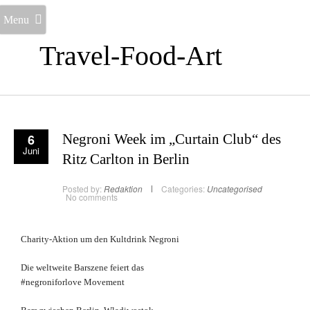
Menu
Travel-Food-Art
6
Negroni Week im „Curtain Club“ des
Juni
Ritz Carlton in Berlin
Posted by:
Redaktion
Categories:
Uncategorised
No comments
Charity-Aktion um den Kultdrink Negroni
Die weltweite Barszene feiert das
#negroniforlove Movement