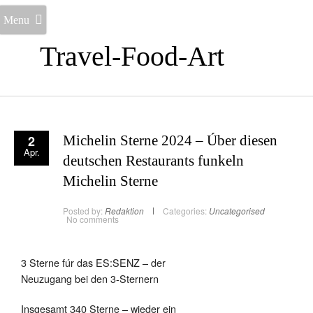
Menu
Travel-Food-Art
2
Michelin Sterne 2024 – Úber diesen
Apr.
deutschen Restaurants funkeln
Michelin Sterne
Posted by:
Redaktion
Categories:
Uncategorised
No comments
3 Sterne fúr das ES:SENZ – der
Neuzugang bei den 3-Sternern
Insgesamt 340 Sterne – wieder ein