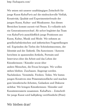
http://kubaparis.com/
Wir setzen mit unserer unabhängigen Zeitschrift für
junge Kunst
KubaParis
auf die eindrucksvolle Vielfalt,
Kreativität, Qualität und Experimentierfreude der
jungen Kunst, Kultur- und Musikszene. Aus diesen
Bereichen kommt zurzeit viel Neues. Es vollzieht sich
ein Generationenwechsel. Ab sofort begleitet das Team
von
KubaParis
ausschließlich junge Positionen aus
Kunst, Kultur, Musik und Mode. Wir nehmen an
gesellschaftskritischen und ästhetischen Fragestellungen
teil. Ergründen die Tiefen der Schönheitsnormen, der
Identität und der Ästhetik. Die Autorinnen / Autoren
berichten in spannenden Artikeln, Portraits und
Interviews über die Arbeit und das Leben der
Künstlerinnen / Künstler sowie über
andere Menschen, die Etwas bewegen. Wir wollen
stehen bleiben. Zuschauen. Angeregt werden.
Nachdenken. Vermitteln. Fördern. Teilen. Wir bieten
jungen Kreativen eine Präsentationsfläche und machen
gute künstlerische Arbeiten, Gedanken und Diskurse
sichtbar. Wir bringen Künstlerinnen / Künstler und
Kunstinteressierte zusammen. KubaParis – Zeitschrift
für junge Kunst wird halbjährig veröffentlicht (Print)
Wir bleiben dran!