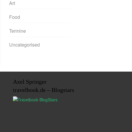
Art
Food
Termine
Uncategorised
Axel Springer
travelbook.de – Blogstars