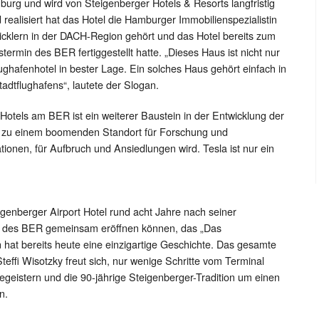
urg und wird von Steigenberger Hotels & Resorts langfristig
 realisiert hat das Hotel die Hamburger Immobilienspezialistin
cklern in der DACH-Region gehört und das Hotel bereits zum
termin des BER fertiggestellt hatte. „Dieses Haus ist nicht nur
Flughafenhotel in bester Lage. Ein solches Haus gehört einfach in
dtflughafens“, lautete der Slogan.
Hotels am BER ist ein weiterer Baustein in der Entwicklung der
r zu einem boomenden Standort für Forschung und
tionen, für Aufbruch und Ansiedlungen wird. Tesla ist nur ein
igenberger Airport Hotel rund acht Jahre nach seiner
me des BER gemeinsam eröffnen können, das „Das
n hat bereits heute eine einzigartige Geschichte. Das gesamte
effi Wisotzky freut sich, nur wenige Schritte vom Terminal
begeistern und die 90-jährige Steigenberger-Tradition um einen
n.