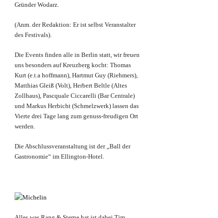
Gründer Wodarz.
(Anm. der Redaktion: Er ist selbst Veranstalter
des Festivals).
Die Events finden alle in Berlin statt, wir freuen
uns besonders auf Kreuzberg kocht: Thomas
Kurt (e.t.a hoffmann), Hartmut Guy (Riehmers),
Matthias Gleiß (Volt), Herbert Beltle (Altes
Zollhaus), Pascquale Ciccarelli (Bar Centrale)
und Markus Herbicht (Schmelzwerk) lassen das
Vierte drei Tage lang zum genuss-freudigen Ort
werden.
Die Abschlussveranstaltung ist der „Ball der
Gastronomie“ im Ellington-Hotel.
Alles was Rang & Sterne hat ist dabei Tim