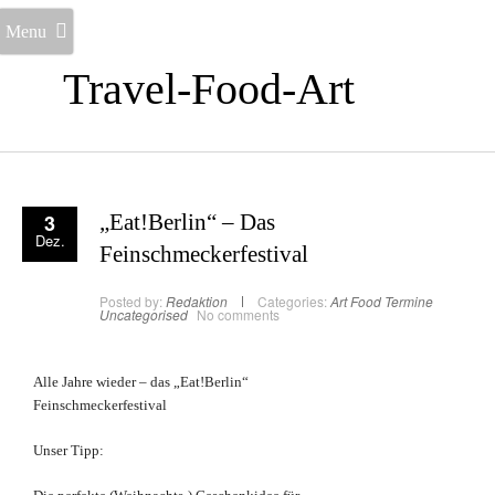
Menu
Travel-Food-Art
3
„Eat!Berlin“ – Das
Dez.
Feinschmeckerfestival
Posted by:
Redaktion
Categories:
Art
Food
Termine
Uncategorised
No comments
Alle Jahre wieder – das „Eat!Berlin“
Feinschmeckerfestival
Unser Tipp: