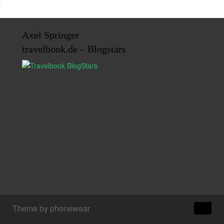
Axel Springer
travelbook.de – Blogstars
↑
Theme by phonewear