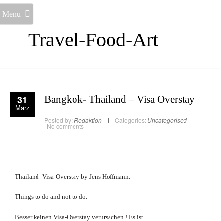
Menu
Travel-Food-Art
31
Bangkok- Thailand – Visa Overstay
März
Posted by:
Redaktion
Categories:
Uncategorised
No comments
Thailand- Visa-Overstay by Jens Hoffmann.
Things to do and not to do.
Besser keinen Visa-Overstay verursachen ! Es ist