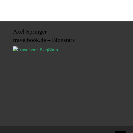
Axel Springer
travelbook.de – Blogstars
↑