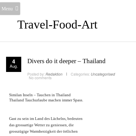
Menu
Travel-Food-Art
4
Divers do it deeper – Thailand
Aug.
Posted by:
Redaktion
Categories:
Uncategorised
No comments
Similan Inseln – Tauchen in Thailand
Thailand Tauchurlaube machen immer Spass.
Gast zu sein im Land des Lächelns, bedeuten
das grossartige Wetter zu geniessen, die
grosszügige Warmherzigkeit der örtlichen