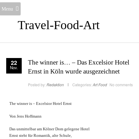
Menu
Travel-Food-Art
22
The winner is… – Das Excelsior Hotel
Nov.
Ernst in Köln wurde ausgezeichnet
Posted by:
Redaktion
Categories:
Art
Food
No comments
The winner is – Excelsior Hotel Ernst
Von Jens Hoffmann
Das unmittelbar am Kölner Dom gelegene Hotel
Ernst steht für Romantik, alte Schule,