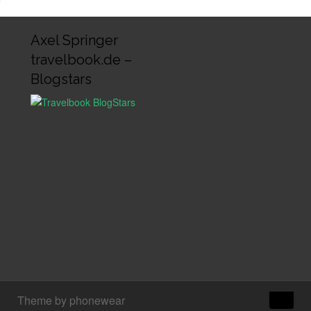
Axel Springer
travelbook.de –
Blogstars
↑
Theme by phonewear