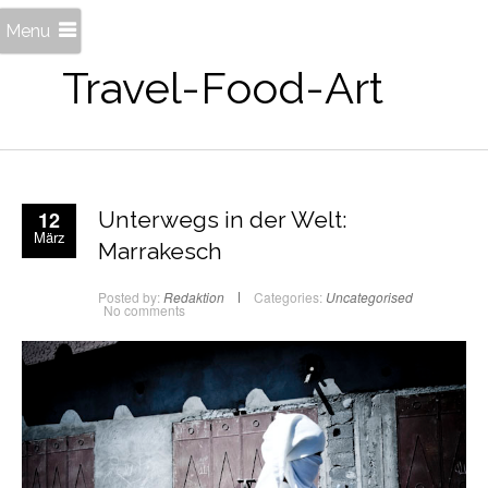
Menu
Travel-Food-Art
12
Unterwegs in der Welt:
März
Marrakesch
Posted by:
Redaktion
Categories:
Uncategorised
No comments