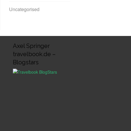
Uncategorised
Axel Springer
travelbook.de –
Blogstars