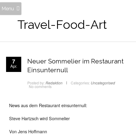
Menu
Travel-Food-Art
7
Neuer Sommelier im Restaurant
Apr.
Einsunternull
Posted by:
Redaktion
Categories:
Uncategorised
No comments
News aus dem Restaurant einsunternull:
Steve Hartzsch wird Sommelier
Von Jens Hoffmann