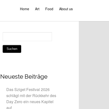
Home
Art
Food
About us
Neueste Beiträge
Das Sziget Festival 2026
schlägt mit der Rückkehr des
Day Zero ein neues Kapitel
auf