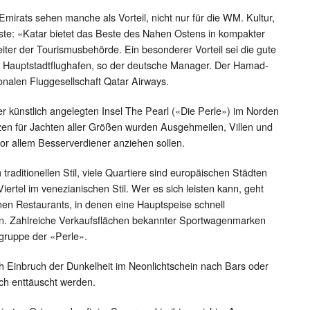
mirats sehen manche als Vorteil, nicht nur für die WM. Kultur,
ste: «Katar bietet das Beste des Nahen Ostens in kompakter
eiter der Tourismusbehörde. Ein besonderer Vorteil sei die gute
m Hauptstadtflughafen, so der deutsche Manager. Der Hamad-
ionalen Fluggesellschaft Qatar Airways.
er künstlich angelegten Insel The Pearl («Die Perle») im Norden
en für Jachten aller Größen wurden Ausgehmeilen, Villen und
vor allem Besserverdiener anziehen sollen.
m traditionellen Stil, viele Quartiere sind europäischen Städten
ertel im venezianischen Stil. Wer es sich leisten kann, geht
enen Restaurants, in denen eine Hauptspeise schnell
n. Zahlreiche Verkaufsflächen bekannter Sportwagenmarken
gruppe der «Perle».
ch Einbruch der Dunkelheit im Neonlichtschein nach Bars oder
ich enttäuscht werden.