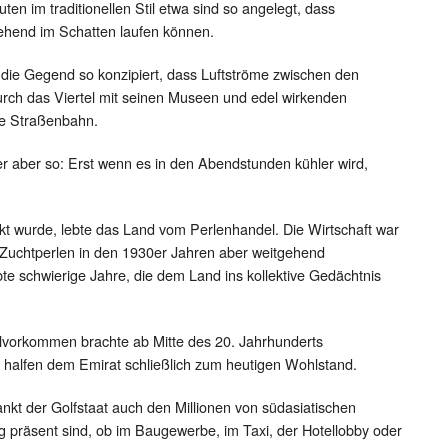
n im traditionellen Stil etwa sind so angelegt, dass
ehend im Schatten laufen können.
die Gegend so konzipiert, dass Luftströme zwischen den
urch das Viertel mit seinen Museen und edel wirkenden
rte Straßenbahn.
r aber so: Erst wenn es in den Abendstunden kühler wird,
kt wurde, lebte das Land vom Perlenhandel. Die Wirtschaft war
Zuchtperlen in den 1930er Jahren aber weitgehend
 schwierige Jahre, die dem Land ins kollektive Gedächtnis
ölvorkommen brachte ab Mitte des 20. Jahrhunderts
 halfen dem Emirat schließlich zum heutigen Wohlstand.
nkt der Golfstaat auch den Millionen von südasiatischen
tag präsent sind, ob im Baugewerbe, im Taxi, der Hotellobby oder