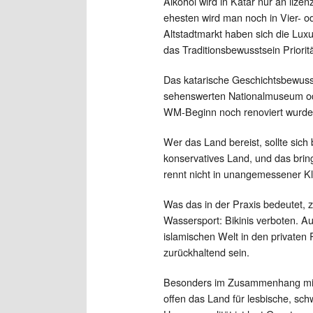
Alkohol wird in Katar nur an lizen
ehesten wird man noch in Vier- od
Altstadtmarkt haben sich die Lux
das Traditionsbewusstsein Prioritä
Das katarische Geschichtsbewusst
sehenswerten Nationalmuseum od
WM-Beginn noch renoviert wurde
Wer das Land bereist, sollte sich b
konservatives Land, und das bring
rennt nicht in unangemessener K
Was das in der Praxis bedeutet, z
Wassersport: Bikinis verboten. Au
islamischen Welt in den privaten 
zurückhaltend sein.
Besonders im Zusammenhang mit 
offen das Land für lesbische, schw