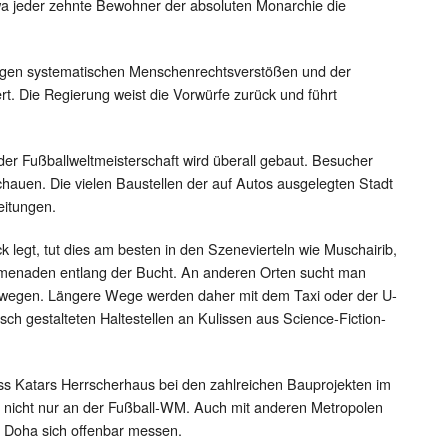
twa jeder zehnte Bewohner der absoluten Monarchie die
egen systematischen Menschenrechtsverstößen und der
rt. Die Regierung weist die Vorwürfe zurück und führt
r Fußballweltmeisterschaft wird überall gebaut. Besucher
uen. Die vielen Baustellen der auf Autos ausgelegten Stadt
eitungen.
 legt, tut dies am besten in den Szenevierteln wie Muschairib,
menaden entlang der Bucht. An anderen Orten sucht man
ßwegen. Längere Wege werden daher mit dem Taxi oder der U-
isch gestalteten Haltestellen an Kulissen aus Science-Fiction-
ass Katars Herrscherhaus bei den zahlreichen Bauprojekten im
her nicht nur an der Fußball-WM. Auch mit anderen Metropolen
l Doha sich offenbar messen.