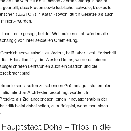
rboten und wird mit bis zu sieben Jahren Gefängnis bestraft.
t geurteilt, dass Frauen sowie lesbische, schwule, bisexuelle,
 Menschen (LGBTQI+) in Katar «sowohl durch Gesetze als auch
riminiert» würden.
hani hatte gesagt, bei der Weltmeisterschaft würden alle
bhängig von ihrer sexuellen Orientierung.
 Geschichtsbewusstsein zu fördern, heißt aber nicht, Fortschritt
st die «Education City» im Westen Dohas, wo neben einem
ausgerichteten Lehrstühlen auch ein Stadion und die
ntergebracht sind.
tropole sonst selten zu sehenden Grünanlagen stehen hier
rnationale Star-Architekten beauftragt wurden. In
rojekte als Ziel angepriesen, einen Innovationshub in der
stkritik bleibt dabei selten, zum Beispiel, wenn man einen
.
r Hauptstadt Doha – Trips in die