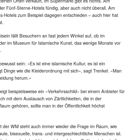
zierten Orten verkauft, im Supermarkt gibt es nichts. Am
er Fünf-Sterne-Hotels fündig, aber auch nicht überall. Am
us-Hotels zum Beispiel dagegen entschieden – auch hier hat
t.
sein fällt Besuchern an fast jedem Winkel auf, ob im
er im Museum für Islamische Kunst, das wenige Monate vor
.
ewusst sein: «Es ist eine islamische Kultur, es ist ein
t Dinge wie die Kleiderordnung mit sich«, sagt Trenkel. «Man
leidung herum.»
eigt beispielsweise ein «Verkehrsschild» bei einem Anbieter für
ch mit dem Austausch von Zärtlichkeiten, die in der
Raum gehören, sollte man in der Öffentlichkeit höchst
der WM steht auch immer wieder die Frage im Raum, wie
ule, bisexuelle, trans- und intergeschlechtliche Menschen ist.