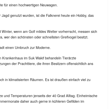
 wie für einen hochwertigen Neuwagen.
 Jagd genutzt wurden, ist die Falknerei heute ein Hobby, das
d Winter, wenn am Golf mildes Wetter vorherrscht, messen sich
, wer den schönsten oder schnellsten Greifvogel besitzt.
Stadt einen Umbruch zur Moderne.
ten Krankenhaus im Suk Wakif behandeln Tierärzte
ngen der Prachttiere, die ihren Besitzern offensichtlich ans
h in klimatisierten Räumen. Es ist draußen einfach viel zu
ze und Temperaturen jenseits der 40 Grad Alltag. Einheimische
ommermonate daher auch gerne in kühleren Gefilden im