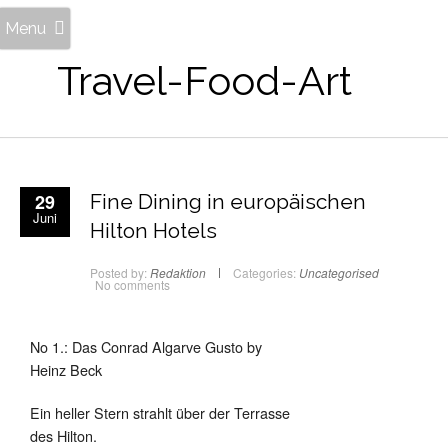
Menu
Travel-Food-Art
29
Fine Dining in europäischen
Juni
Hilton Hotels
Posted by:
Redaktion
Categories:
Uncategorised
No comments
No 1.: Das Conrad Algarve Gusto by
Heinz Beck
Ein heller Stern strahlt über der Terrasse
des Hilton.