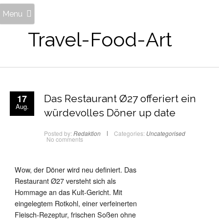
Menu
Travel-Food-Art
17
Das Restaurant Ø27 offeriert ein
Aug.
würdevolles Döner up date
Posted by:
Redaktion
Categories:
Uncategorised
No comments
Wow, der Döner wird neu definiert. Das
Restaurant Ø27 versteht sich als
Hommage an das Kult-Gericht. Mit
eingelegtem Rotkohl, einer verfeinerten
Fleisch-Rezeptur, frischen Soßen ohne