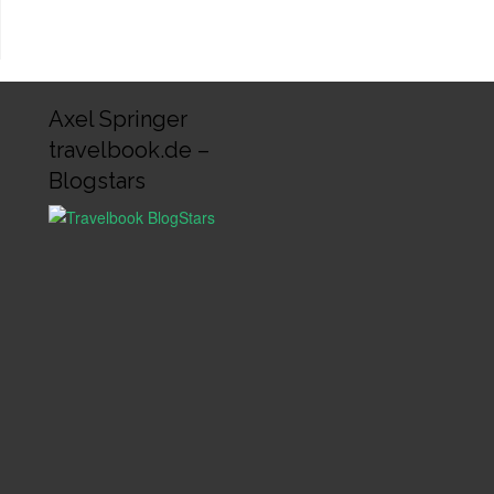
Axel Springer
travelbook.de –
Blogstars