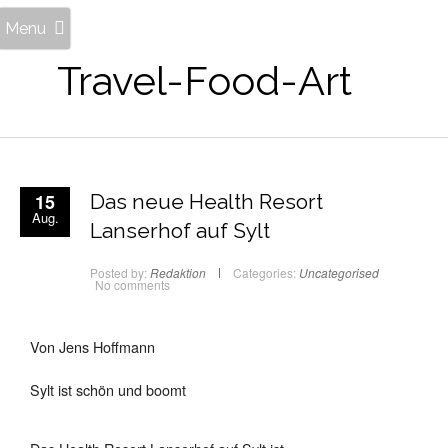
Menu
Travel-Food-Art
15
Das neue Health Resort
Aug.
Lanserhof auf Sylt
Posted by:
Redaktion
Categories:
Uncategorised
No comments
Von Jens Hoffmann
Sylt ist schön und boomt