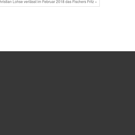
Christian Lohse verlässt im Februar 2018 das Fischers Fritz »