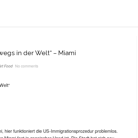
wegs in der Welt“ – Miami
rt
Food
No comments
Welt“
mi, hier funktioniert die US-Immigrationsprozedur problemlos.
s Miami fest in spanischer Hand ist. Die Stadt hat sich neu