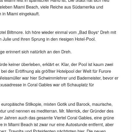
 beleben Miami Beach, viele Reiche aus Südamerika und
 in Miami eingekauft.
otel Biltmore. Ich höre wieder einmal vom „Bad Boys“ Dreh mit
n Julie und ihren Sprung in den riesigen Hotel-Pool.
rge erinnert sich natürlich an den Dreh.
e keiner überleben, erklärt er. Klar, der Pool ist kaum zwei
bei der Eröffnung als größter Hotelpool der Welt für Furore
 Weissmüller war hier Schwimmlehrer und Bademeister, bevor er
xusadresse in Coral Gables war oft Schauplatz für
s europäische Stilkopie, mixten Gotik und Barock, maurische,
ktur und nennen es mediterran. Mr. Merrick, der Gründer des
0er Jahren auch das gesamte Viertel Coral Gables, eine grüne
ve in Miami Beach ist zwar nur eine Autostunde entfernt, aber
pez, Travolta und Präsidenten nächtigten hier. Die neuen