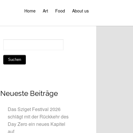
Home
Art
Food
About us
Neueste Beiträge
Das Sziget Festival 2026
schlägt mit der Rückkehr des
Day Zero ein neues Kapitel
auf