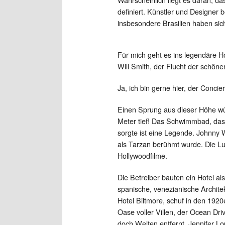
definiert. Künstler und Designer
insbesondere Brasilien haben sich
Für mich geht es ins legendäre H
Will Smith, der Flucht der schöne
Ja, ich bin gerne hier, der Concie
Einen Sprung aus dieser Höhe würd
Meter tief! Das Schwimmbad, das 
sorgte ist eine Legende. Johnny
als Tarzan berühmt wurde. Die Lu
Hollywoodfilme.
Die Betreiber bauten ein Hotel al
spanische, venezianische Archite
Hotel Biltmore, schuf in den 192
Oase voller Villen, der Ocean Dri
doch Welten entfernt. Jennifer Lo