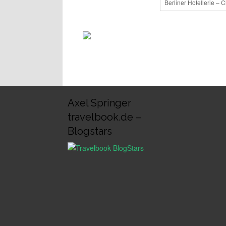
Berliner Hotellerie – 
Axel Springer
travelbook.de –
Blogstars