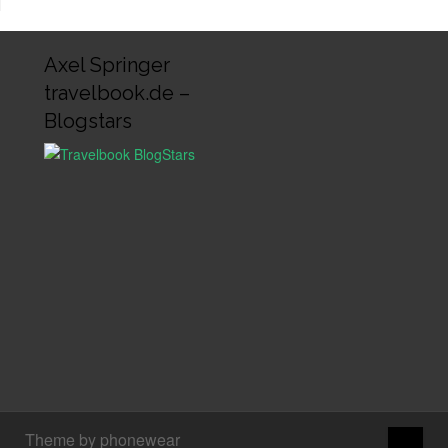
Axel Springer
travelbook.de –
Blogstars
↑
Theme by phonewear