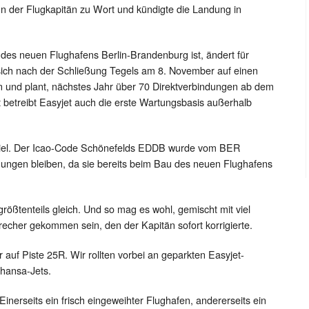
nn der Flugkapitän zu Wort und kündigte die Landung in
des neuen Flughafens Berlin-Brandenburg ist, ändert für
n sich nach der Schließung Tegels am 8. November auf einen
en und plant, nächstes Jahr über 70 Direktverbindungen ab dem
t betreibt Easyjet auch die erste Wartungsbasis außerhalb
ht viel. Der Icao-Code Schönefelds EDDB wurde vom BER
ngen bleiben, da sie bereits beim Bau des neuen Flughafens
rößtenteils gleich. Und so mag es wohl, gemischt mit viel
recher gekommen sein, den der Kapitän sofort korrigierte.
 auf Piste 25R. Wir rollten vorbei an geparkten Easyjet-
thansa-Jets.
nerseits ein frisch eingeweihter Flughafen, andererseits ein