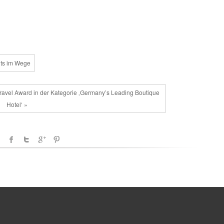
hts im Wege
ravel Award in der Kategorie ‚Germany’s Leading Boutique
Hotel‘ »