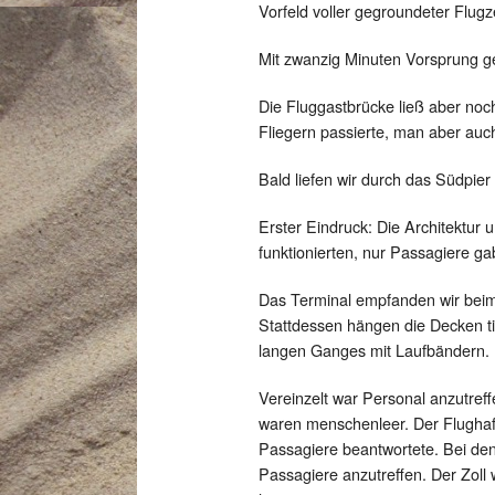
Vorfeld voller gegroundeter Flug
Mit zwanzig Minuten Vorsprung ge
Die Fluggastbrücke ließ aber noc
Fliegern passierte, man aber auc
Bald liefen wir durch das Südpie
Erster Eindruck: Die Architektur 
funktionierten, nur Passagiere g
Das Terminal empfanden wir beim 
Stattdessen hängen die Decken t
langen Ganges mit Laufbändern.
Vereinzelt war Personal anzutreff
waren menschenleer. Der Flughafe
Passagiere beantwortete. Bei den
Passagiere anzutreffen. Der Zoll 