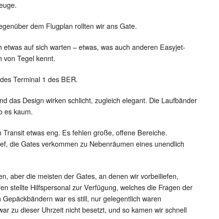
zeuge.
genüber dem Flugplan rollten wir ans Gate.
h etwas auf sich warten – etwas, was auch anderen Easyjet-
h von Tegel kennt.
r des Terminal 1 des BER.
und das Design wirken schlicht, zugleich elegant. Die Laufbänder
ab es kaum.
Transit etwas eng. Es fehlen große, offene Bereiche.
ief, die Gates verkommen zu Nebenräumen eines unendlich
en, aber die meisten der Gates, an denen wir vorbeiliefen,
n stellte Hilfspersonal zur Verfügung, welches die Fragen der
 Gepäckbändern war es still, nur gelegentlich waren
war zu dieser Uhrzeit nicht besetzt, und so kamen wir schnell