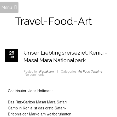
Menu
Travel-Food-Art
29
Unser Lieblingsreiseziel: Kenia –
Okt.
Masai Mara Nationalpark
Posted by:
Redaktion
Categories:
Art
Food
Termine
No comments
Contributor: Jens Hoffmann
Das Ritz-Carlton Masai Mara Safari
Camp in Kenia ist das erste Safari-
Erlebnis der Marke am weltberühmten