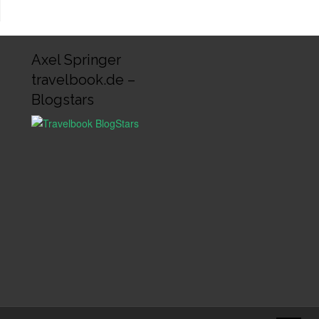
Axel Springer
travelbook.de –
Blogstars
↑