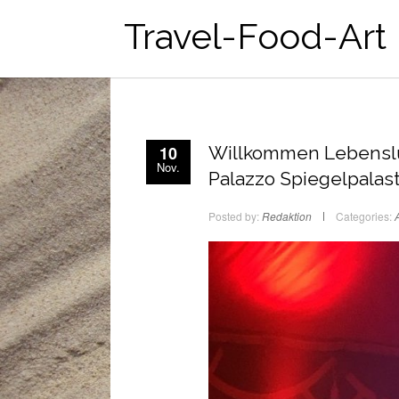
Travel-Food-Art
10
Willkommen Lebenslus
Nov.
Palazzo Spiegelpalast
Posted by:
Redaktion
Categories:
A