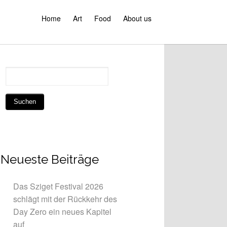
Home
Art
Food
About us
Neueste Beiträge
Das Sziget Festival 2026
schlägt mit der Rückkehr des
Day Zero ein neues Kapitel
auf