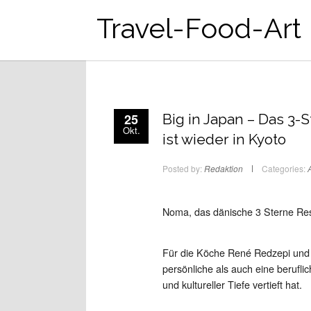
Travel-Food-Art
25
Big in Japan – Das 3
Okt.
ist wieder in Kyoto
Posted by:
Redaktion
Categories:
A
Noma, das dänische 3 Sterne Rest
Für die Köche René Redzepi und 
persönliche als auch eine beruflic
und kultureller Tiefe vertieft hat.