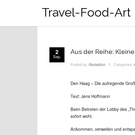
Travel-Food-Art
2
Aus der Reihe: Klein
Sep.
Posted by:
Redaktion
Categories:
A
Den Haag – Die aufregende Gro
Text: Jens Hoffmann
Beim Betreten der Lobby des „The
sofort wohl.
Ankommen, verweilen und entsp