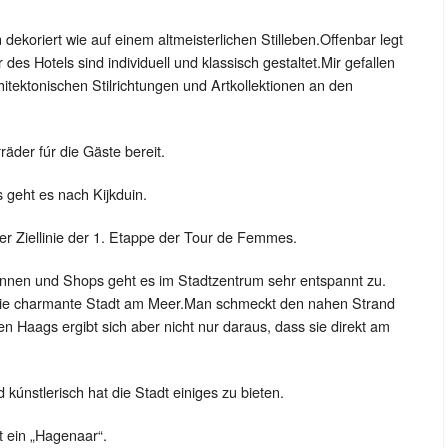
 dekoriert wie auf einem altmeisterlichen Stilleben.Offenbar legt
des Hotels sind individuell und klassisch gestaltet.Mir gefallen
itektonischen Stilrichtungen und Artkollektionen an den
äder fúr die Gäste bereit.
s geht es nach Kijkduin.
r Ziellinie der 1. Etappe der Tour de Femmes.
unnen und Shops geht es im Stadtzentrum sehr entspannt zu.
e die charmante Stadt am Meer.Man schmeckt den nahen Strand
en Haags ergibt sich aber nicht nur daraus, dass sie direkt am
d kúnstlerisch hat die Stadt einiges zu bieten.
 ein „Hagenaar“.