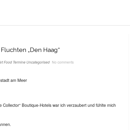
e Fluchten „Den Haag“
rt
Food
Termine
Uncategorised
No comments
ßstadt am Meer
 Collector“ Boutique-Hotels war ich verzaubert und fühlte mich
annen.