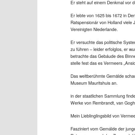
Er steht auf einem Denkmal vor 
Er lebte von 1625 bis 1672 in De
Ratspensionár von Holland viele
Vereinigten Niederlande.
Er versuchte das politische Syst
zu fúhren – leider erfolglos, er 
betrachte das Gebáude des Binne
stelle fest das es Vermeers „Ansic
Das weltberühmte Gemälde schaut
Museum Mauritshuis an.
in der staatlichen Sammlung find
Werke von Rembrandt, van Gogh
Mein Lieblinglingsbild von Verme
Fasziniert vom Gemálde der jung