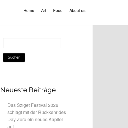
Home
Art
Food
About us
Neueste Beiträge
Das Sziget Festival 2026
schlägt mit der Rückkehr des
Day Zero ein neues Kapitel
auf