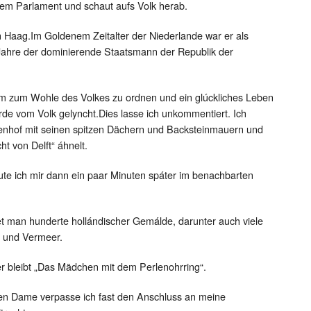
dem Parlament und schaut aufs Volk herab.
n Haag.Im Goldenem Zeitalter der Niederlande war er als
 Jahre der dominierende Staatsmann der Republik der
em zum Wohle des Volkes zu ordnen und ein glúckliches Leben
wurde vom Volk gelyncht.Dies lasse ich unkommentiert. Ich
nhof mit seinen spitzen Dächern und Backsteinmauern und
ht von Delft“ áhnelt.
e ich mir dann ein paar Minuten spáter im benachbarten
et man hunderte hollándischer Gemálde, darunter auch viele
 und Vermeer.
er bleibt „Das Mädchen mit dem Perlenohrring“.
en Dame verpasse ich fast den Anschluss an meine