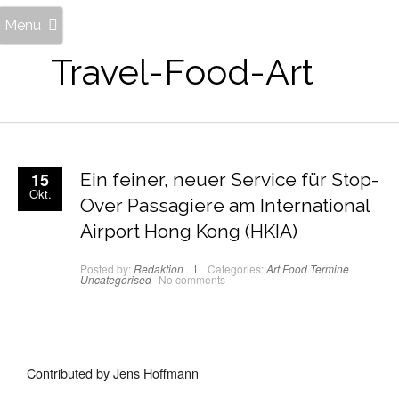
Menu
Travel-Food-Art
15
Ein feiner, neuer Service für Stop-
Okt.
Over Passagiere am International
Airport Hong Kong (HKIA)
Posted by:
Redaktion
Categories:
Art
Food
Termine
Uncategorised
No comments
Contributed by Jens Hoffmann