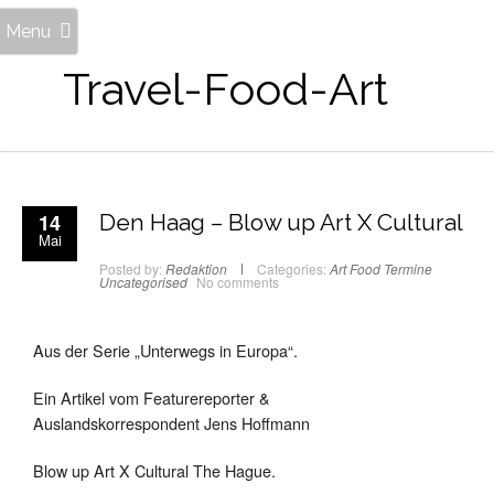
Menu
Travel-Food-Art
14
Den Haag – Blow up Art X Cultural
Mai
Posted by:
Redaktion
Categories:
Art
Food
Termine
Uncategorised
No comments
Aus der Serie „Unterwegs in Europa“.
Ein Artikel vom Featurereporter &
Auslandskorrespondent Jens Hoffmann
Blow up Art X Cultural The Hague.