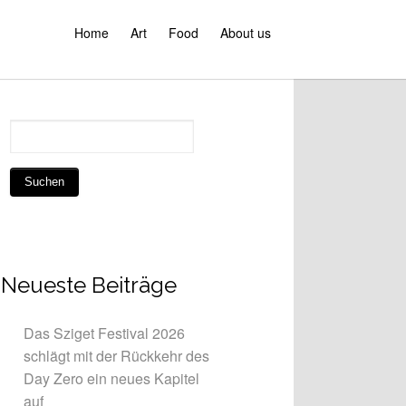
Home
Art
Food
About us
Neueste Beiträge
Das Sziget Festival 2026
schlägt mit der Rückkehr des
Day Zero ein neues Kapitel
auf